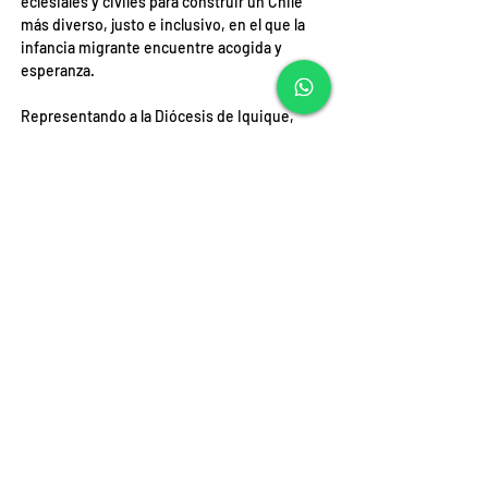
eclesiales y civiles para construir un Chile 
más diverso, justo e inclusivo, en el que la 
infancia migrante encuentre acogida y 
esperanza.
Representando a la Diócesis de Iquique, 
participaron la señora Rosa Marschhausen, 
coordinadora de la Pastoral Social Caritas del 
Obispado de Iquique, y la señora Janett 
Gómez Calle, coordinadora Pastoral de 
Migraciones, quienes compartieron la 
experiencia pastoral del norte del país en el 
acompañamiento a familias migrantes y 
comunidades multiculturales.
Fuente: INCAMI Chile
ANTERIOR
SIGUIENTE